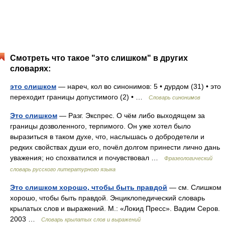
Смотреть что такое "это слишком" в других
словарях:
это слишком
— нареч, кол во синонимов: 5 • дурдом (31) • это
переходит границы допустимого (2) • …
Словарь синонимов
Это слишком
— Разг. Экспрес. О чём либо выходящем за
границы дозволенного, терпимого. Он уже хотел было
выразиться в таком духе, что, наслышась о добродетели и
редких свойствах души его, почёл долгом принести лично дань
уважения; но спохватился и почувствовал …
Фразеологический
словарь русского литературного языка
Это слишком хорошо, чтобы быть правдой
— см. Слишком
хорошо, чтобы быть правдой. Энциклопедический словарь
крылатых слов и выражений. М.: «Локид Пресс». Вадим Серов.
2003 …
Словарь крылатых слов и выражений