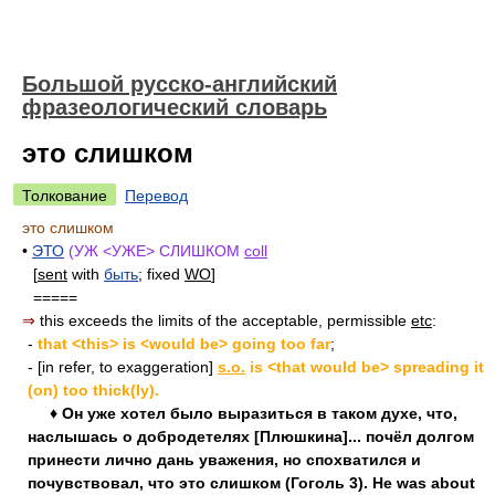
Большой русско-английский
фразеологический словарь
это слишком
Толкование
Перевод
это слишком
•
ЭТО
(УЖ <УЖЕ> СЛИШКОМ
coll
[
sent
with
быть
; fixed
WO
]
=====
⇒
this exceeds the limits of the acceptable, permissible
etc
:
-
that <this> is <would be> going too far
;
- [in refer, to exaggeration]
s.o.
is <that would be> spreading it
(on) too thick(ly).
♦ Он уже хотел было выразиться в таком духе, что,
наслышась о добродетелях [Плюшкина]... почёл долгом
принести лично дань уважения, но спохватился и
почувствовал, что это слишком (Гоголь 3). He was about