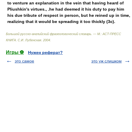
to venture an explanation in the vein that having heard of
Pliushkin's virtues., .he had deemed it his duty to pay him
his due tribute of respect in person, but he reined up in time,
realizing that it would be spreading it too thickly (3c).
Большой русско-английский фразеологический словарь. — М.: ACT-ПРЕСС
КНИГА
.
С.И. Лубенская
.
2004
.
Игры ⚽
Нужен реферат?
это самое
это уж слишком