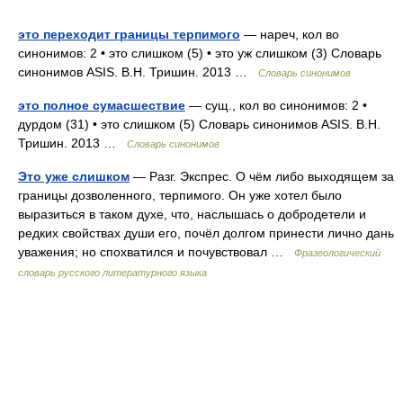
это переходит границы терпимого
— нареч, кол во
синонимов: 2 • это слишком (5) • это уж слишком (3) Словарь
синонимов ASIS. В.Н. Тришин. 2013 …
Словарь синонимов
это полное сумасшествие
— сущ., кол во синонимов: 2 •
дурдом (31) • это слишком (5) Словарь синонимов ASIS. В.Н.
Тришин. 2013 …
Словарь синонимов
Это уже слишком
— Разг. Экспрес. О чём либо выходящем за
границы дозволенного, терпимого. Он уже хотел было
выразиться в таком духе, что, наслышась о добродетели и
редких свойствах души его, почёл долгом принести лично дань
уважения; но спохватился и почувствовал …
Фразеологический
словарь русского литературного языка